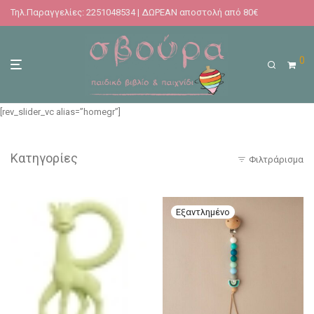
Τηλ.Παραγγελίες: 2251048534 | ΔΩΡΕΑΝ αποστολή από 80€
0
[rev_slider_vc alias=”homegr”]
Κατηγορίες
Φιλτράρισμα