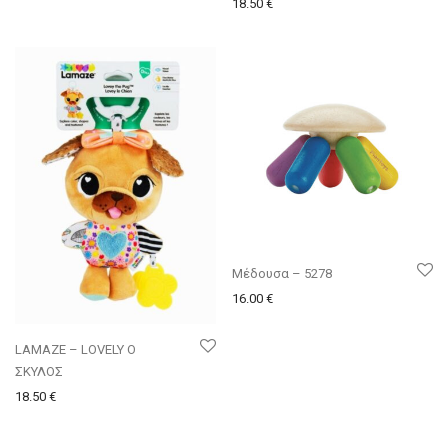
18.50
€
Μέδουσα – 5278
16.00
€
LAMAZE – LOVELY Ο
ΣΚΥΛΟΣ
18.50
€