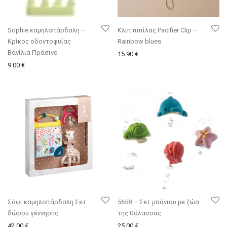
Sophie καμηλοπάρδαλη –
Κλιπ πιπίλας Pacifier Clip –
Κρίκος οδοντοφυΐας
Rainbow blues
Βανίλια Πράσινο
15.90
€
9.00
€
Σόφι καμηλοπάρδαλη Σετ
5658 – Σετ μπάνιου με ζώα
δώρου γέννησης
της θάλασσας
42.00
€
25.00
€