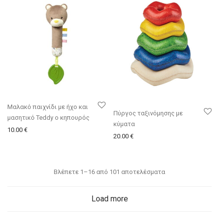
Μαλακό παιχνίδι με ήχο και
Πύργος ταξινόμησης με
μασητικό Teddy ο κηπουρός
κύματα
10.00
€
20.00
€
Βλέπετε 1–16 από 101 αποτελέσματα
Load more