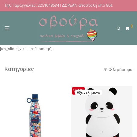
Τηλ.Παραγγελίες: 2251048534 | ΔΩΡΕΑΝ αποστολή από 80€
0
[rev_slider_vc alias=”homegr”]
Κατηγορίες
Φιλτράρισμα