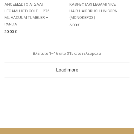
ΑΝΟΞΕΙΔΩΤΟ ΑΤΣΑΛΙ
ΚΑΘΡΕΦΤΑΚΙ LEGAMI NICE
LEGAMI HOT+COLD – 275
HAIR HAIRBRUSH UNICORN
ML VACUUM TUMBLER –
(ΜΟΝΟΚΕΡΟΣ)
PANDA
6.00
€
20.00
€
Βλέπετε 1–16 από 315 αποτελέσματα
Load more