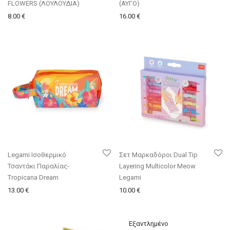
FLOWERS (ΛΟΥΛΟΥΔΙΑ)
(ΑΥΓΟ)
8.00
€
16.00
€
Legami Ισοθερμικό
Σετ Μαρκαδόροι Dual Tip
Τσαντάκι Παραλίας-
Layering Multicolor Meow
Tropicana Dream
Legami
13.00
€
10.00
€