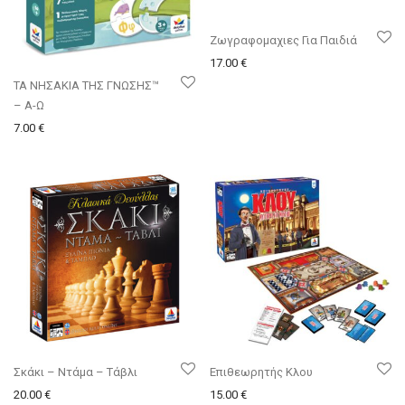
Ζωγραφομαχιες Για Παιδιά
17.00
€
ΤΑ ΝΗΣΑΚΙΑ ΤΗΣ ΓΝΩΣΗΣ™
– Α-Ω
7.00
€
Σκάκι – Ντάμα – Τάβλι
Επιθεωρητής Κλου
20.00
€
15.00
€