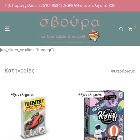
Τηλ.Παραγγελίες: 2251048534 | ΔΩΡΕΑΝ αποστολή από 80€
0
[rev_slider_vc alias=”homegr”]
Κατηγορίες
Φιλτράρισμα