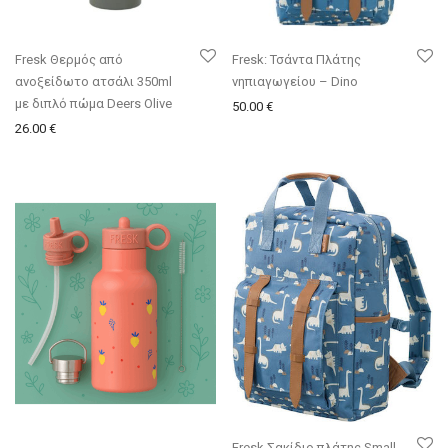
Fresk Θερμός από
Fresk: Τσάντα Πλάτης
ανοξείδωτο ατσάλι 350ml
νηπιαγωγείου – Dino
με διπλό πώμα Deers Olive
50.00
€
26.00
€
Fresk Σακίδιο πλάτης Small