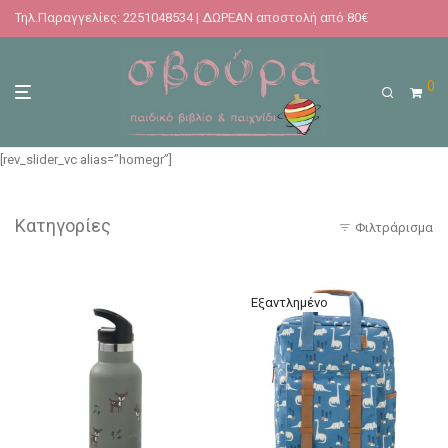
Τηλ.Παραγγελίες: 2251048534 | ΔΩΡΕΑΝ αποστολή από 80€
0
[rev_slider_vc alias=”homegr”]
Κατηγορίες
Φιλτράρισμα