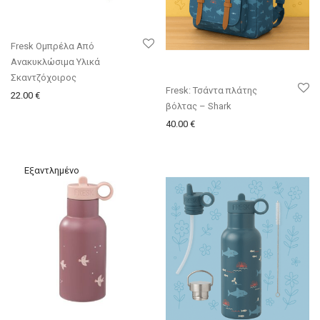
Fresk Ομπρέλα Από
Ανακυκλώσιμα Υλικά
Σκαντζόχοιρος
Fresk: Τσάντα πλάτης
22.00
€
βόλτας – Shark
40.00
€