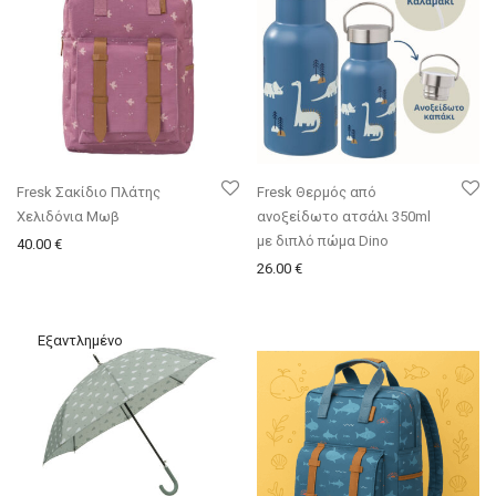
Fresk Σακίδιο Πλάτης
Fresk Θερμός από
Χελιδόνια Μωβ
ανοξείδωτο ατσάλι 350ml
με διπλό πώμα Dino
40.00
€
26.00
€