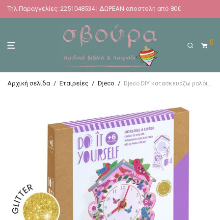
Τηλ.Παραγγελίες: 2251048534 | ΔΩΡΕΑΝ αποστολή από 80€
0
Αρχική σελίδα
/
Εταιρείες
/
Djeco
/
Djeco DIY κατασκευάζω ρολόι τοίχου Πουλάκια