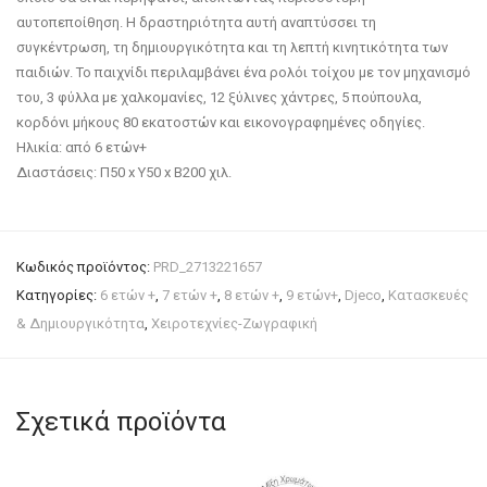
αυτοπεποίθηση. Η δραστηριότητα αυτή αναπτύσσει τη
συγκέντρωση, τη δημιουργικότητα και τη λεπτή κινητικότητα των
παιδιών. Το παιχνίδι περιλαμβάνει ένα ρολόι τοίχου με τον μηχανισμό
του, 3 φύλλα με χαλκομανίες, 12 ξύλινες χάντρες, 5 πούπουλα,
κορδόνι μήκους 80 εκατοστών και εικονογραφημένες οδηγίες.
Ηλικία: από 6 ετών+
Διαστάσεις: Π50 x Y50 x Β200 χιλ.
Κωδικός προϊόντος:
PRD_2713221657
Κατηγορίες:
6 ετών +
,
7 ετών +
,
8 ετών +
,
9 ετών+
,
Djeco
,
Κατασκευές
& Δημιουργικότητα
,
Χειροτεχνίες-Ζωγραφική
Σχετικά προϊόντα