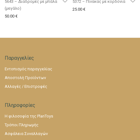
5643 – Διαδρομές με μπάλα
5372 – Πίνακας με κορδόνια
(μεγάλο)
25.00
€
50.00
€
Παραγγελίες
Εντοπισμός παραγγελίας
Αποστολή Προϊόντων
Αλλαγές / Επιστροφές
Πληροφορίες
Η φιλοσοφία της PlanToys
Τρόποι Πληρωμής
Ασφάλεια Συναλλαγών