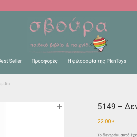
Best Seller
Προσφορές
Η φιλοσοφία της PlanToys
αμίδα
5149 – Δε
22.00
€
Το δεντράκι αυτό έχε