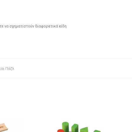
στε να σχηματιστούν διαφορετικά είδη
και Παζλ