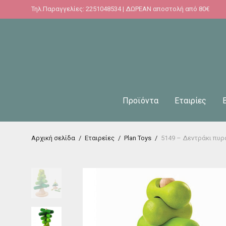
Τηλ.Παραγγελίες: 2251048534 | ΔΩΡΕΑΝ αποστολή από 80€
Προϊόντα
Εταιρίες
Αρχική σελίδα
/
Εταιρείες
/
Plan Toys
/
5149 – Δεντράκι πυρ