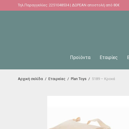
Τηλ.Παραγγελίες: 2251048534 | ΔΩΡΕΑΝ αποστολή από 80€
Προϊόντα
Εταιρίες
Αρχική σελίδα
/
Εταιρείες
/
Plan Toys
/
5189 – Κροκέ