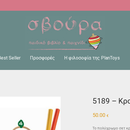
Best Seller
Προσφορές
Η φιλοσοφία της PlanToys
5189 – Κρ
50.00
€
Το πολύχρωμο σετ κρ