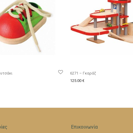
ουτσάκι
6271 – Γκαράζ
125.00
€
ίες
Επικοινωνία