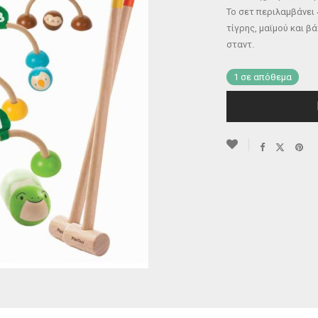
Το σετ περιλαμβάνει 
τίγρης, μαϊμού και β
σταντ.
1 σε απόθεμα