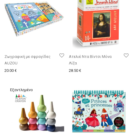
Ζωγραφική με σφραγίδες
Ατελιέ Ντα Βίντσι Μόνα
AUZOU
Λίζα
20.00
€
28.50
€