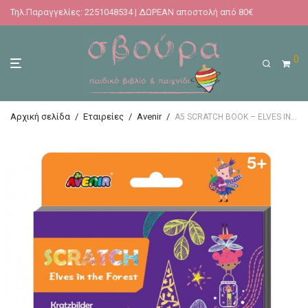
Τηλ.Παραγγελίες: 2251048534 | ΔΩΡΕΑΝ αποστολή από 80€
0
Αρχική σελίδα
/
Εταιρείες
/
Avenir
/
A5 SCRATCH BOOK – ELVES IN THE FOREST