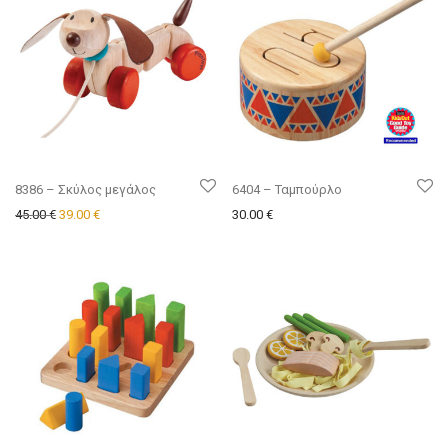
8386 – Σκύλος μεγάλος
6404 – Ταμπούρλο
Original price was: 45.00 €.
Η τρέχουσα τιμή είναι: 39.00 €.
45.00
€
39.00
€
30.00
€