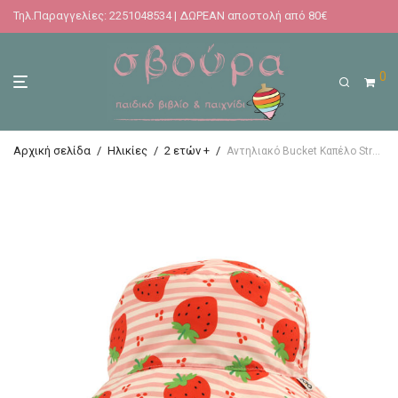
Τηλ.Παραγγελίες: 2251048534 | ΔΩΡΕΑΝ αποστολή από 80€
0
Αρχική σελίδα
/
Ηλικίες
/
2 ετών +
/
Αντηλιακό Bucket Καπέλο Strawberry 2-5 ετών