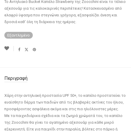
Το Αντηλιακό Bucket Καπέλο Strawberry της Zoocchini είναι το τέλειο
αξεσουάρ για τις καλοκαιρινές περιπέτειες! Κατασκευασμένο από
ελαφρύ ύφασμα που στεγνώνει γρήγορα, εξασφαλίζει άνεση και
δροσιά καθ’ όλη τη διάρκεια της ημέρας.
Εξαντλημένο
Περιγραφή
Χάρη στην αντηλιακή προστασία UPF 50+, το καπέλο προστατεύει το
ευαίσθητο δέρμα των παιδιών από τις βλαβερές ακτίνες του ήλιου,
προσφέροντας ασφάλεια ακόμα και στις πιο ηλιόλουστες μέρες.
Με τα παιχνιδιάρικα σχέδια και τα ζωηρά χρώματά του, το καπέλο
της Zoocchini θα γίνει το αγαπημένο αξεσουάρ για κάθε μικρό
εξερευνητή. Είτε για παιχνίδι στην παραλία, βόλτες στο πάρκο ή