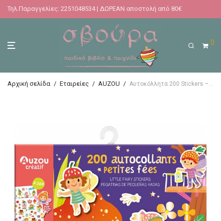
Τηλ.Παραγγελίες: 2251048534 | ΔΩΡΕΑΝ αποστολή από 80€
0
Αρχική σελίδα
/
Εταιρείες
/
AUZOU
/
Αυτοκόλλητα 200 Stickers – Little Fairies