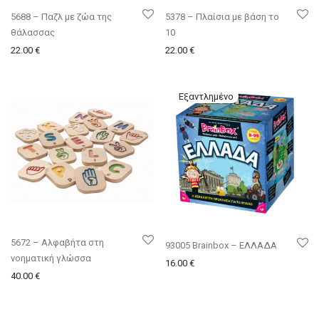
5688 – Παζλ με ζώα της
5378 – Πλαίσια με βάση το
θάλασσας
10
22.00
€
22.00
€
5672 – Αλφαβήτα στη
93005 Brainbox – ΕΛΛΑΔΑ
νοηματική γλώσσα
16.00
€
40.00
€