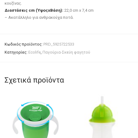
κουζίνας.
Διαστάσεις cm (ΎψοςxΒάση):
22,0 cm x 7,4 cm
– Ακατάλληλο για ανθρακούχα ποτά.
Κωδικός προϊόντος:
PRD_5925722533
Κατηγορίες:
Ecolife
,
Παγούρια-Σκεύη φαγητού
Σχετικά προϊόντα