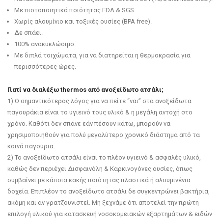
Με πιστοποιητικά ποιότητας FDA & SGS.
Χωρίς αλουμίνιο και τοξικές ουσίες (BPA free).
Δε σπάει.
100% ανακυκλώσιμο.
Με διπλά τοιχώματα, για να διατηρείται η θερμοκρασία για
περισσότερες ώρες.
Γιατί να διαλέξω thermos από ανοξείδωτο ατσάλι;
1) O σημαντικότερος λόγος για να πείτε “ναι” στα ανοξείδωτα
παγουράκια είναι το υγιεινό τους υλικό & η μεγάλη αντοχή στο
χρόνο. Καθότι δεν σπάνε εάν πέσουν κάτω, μπορούν να
χρησιμοποιηθούν για πολύ μεγαλύτερο χρονικό διάστημα από τα
κοινά παγούρια.
2) Το ανοξείδωτο ατσάλι είναι το πλέον υγιεινό & ασφαλές υλικό,
καθώς δεν περιέχει Δισφαινόλη & Kαρκινογόνες ουσίες, όπως
συμβαίνει με κάποια κακής ποιότητας πλαστικά ή αλουμινένια
δοχεία. Επιπλέον το ανοξείδωτο ατσάλι δε συγκεντρώνει βακτήρια,
ακόμη και αν γρατζουνιστεί. Μη ξεχνάμε ότι αποτελεί την πρώτη
επιλογή υλικού για κατασκευή νοσοκομειακών εξαρτημάτων & ειδών