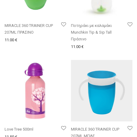
MIRACLE 360 TRAINER CUP
Ποτηράκι με καλαμάκι
207ML ΠΡΑΣΙΝΟ
Munchkin Tip & Sip Tall
Πράσινο
11.00
€
11.00
€
Love Tree 500ml
MIRACLE 360 TRAINER CUP
207ML ΜΠΛΕ
11.50
€