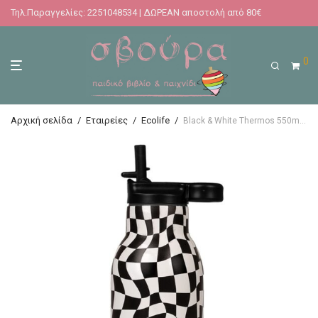
Τηλ.Παραγγελίες: 2251048534 | ΔΩΡΕΑΝ αποστολή από 80€
0
Αρχική σελίδα
/
Εταιρείες
/
Ecolife
/
Black & White Thermos 550ml | Με Εσωτερικό Καλαμάκι