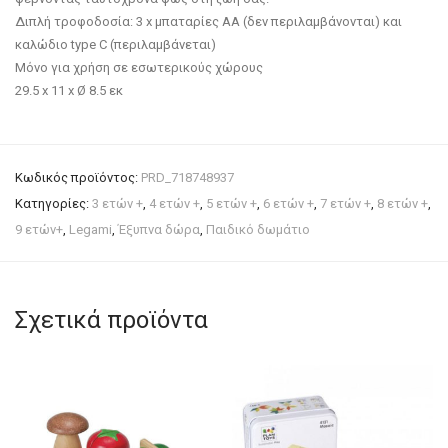
Διπλή τροφοδοσία: 3 x μπαταρίες AA (δεν περιλαμβάνονται) και
καλώδιο type C (περιλαμβάνεται)
Μόνο για χρήση σε εσωτερικούς χώρους
29.5 x 11 x Ø 8.5 εκ
Κωδικός προϊόντος:
PRD_718748937
Κατηγορίες:
3 ετών +
,
4 ετών +
,
5 ετών +
,
6 ετών +
,
7 ετών +
,
8 ετών +
,
9 ετών+
,
Legami
,
Έξυπνα δώρα
,
Παιδικό δωμάτιο
Σχετικά προϊόντα