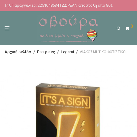
Τηλ.Παραγγελίες: 2251048534 | ΔΩΡΕΑΝ αποστολή από 80€
0
Αρχική σελίδα
/
Εταιρείες
/
Legami
/
ΔΙΑΚΟΣΜΗΤΙΚΟ ΦΩΤΙΣΤΙΚΟ LEGAMI – NEON EFFECT LED – FLASH (ΑΣΤΡΑΠΗ)