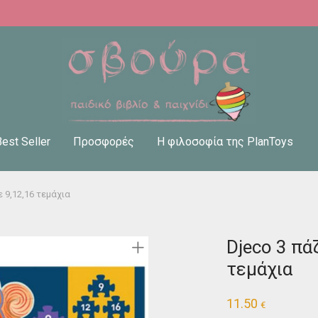
Best Seller
Προσφορές
Η φιλοσοφία της PlanToys
 9,12,16 τεμάχια
Djeco 3 πά
τεμάχια
11.50
€