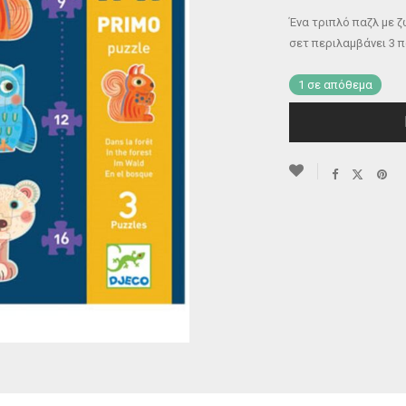
Ένα τριπλό παζλ με ζ
σετ περιλαμβάνει 3 πα
1 σε απόθεμα