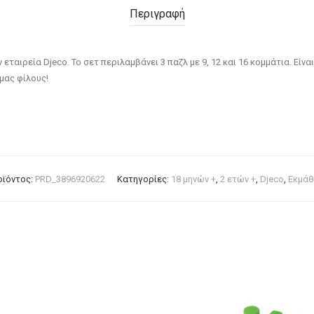
Περιγραφή
εταιρεία Djeco. Το σετ περιλαμβάνει 3 παζλ με 9, 12 και 16 κομμάτια. Εί
μας φίλους!
οϊόντος:
PRD_3896920622
Κατηγορίες:
18 μηνών +
,
2 ετών +
,
Djeco
,
Εκμάθ