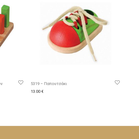
ων
5319 – Παπουτσάκι
13.00
€