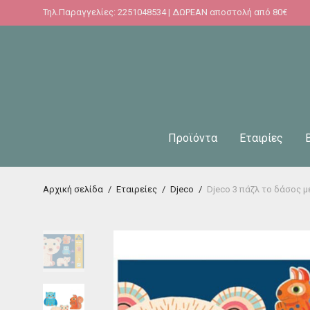
Τηλ.Παραγγελίες: 2251048534 | ΔΩΡΕΑΝ αποστολή από 80€
Προϊόντα
Εταιρίες
Αρχική σελίδα
/
Εταιρείες
/
Djeco
/
Djeco 3 πάζλ το δάσος με