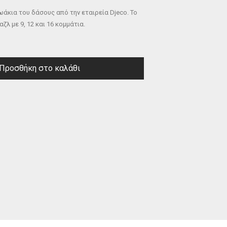
ωάκια του δάσους από την εταιρεία Djeco. Το
ζλ με 9, 12 και 16 κομμάτια.
Προσθήκη στο καλάθι