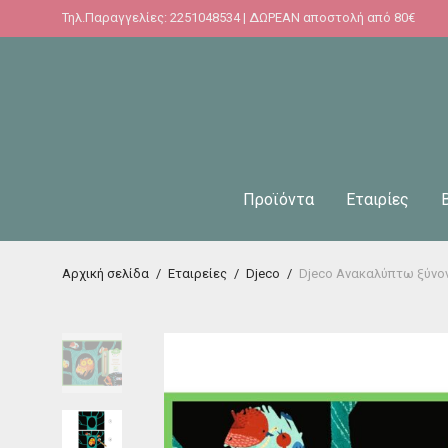
Τηλ.Παραγγελίες: 2251048534 | ΔΩΡΕΑΝ αποστολή από 80€
Προϊόντα
Εταιρίες
Αρχική σελίδα
/
Εταιρείες
/
Djeco
/
Djeco Ανακαλύπτω ξύνον