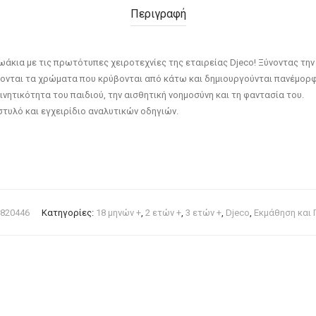
Περιγραφή
άκια με τις πρωτότυπες χειροτεχνίες της εταιρείας Djeco! Ξύνοντας την ε
πτονται τα χρώματα που κρύβονται από κάτω και δημιουργούνται πανέμορφ
ινητικότητα του παιδιού, την αισθητική νοημοσύνη και τη φαντασία του.
 στυλό και εγχειρίδιο αναλυτικών οδηγιών.
820446
Κατηγορίες:
18 μηνών +
,
2 ετών +
,
3 ετών +
,
Djeco
,
Εκμάθηση και 