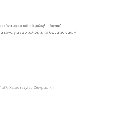
ικόνα με το ειδικό μολύβι, ιδανικά
α έργα για να στολίσετε το δωμάτιο σας. Η
Παζλ
,
Χειροτεχνίες-Ζωγραφική