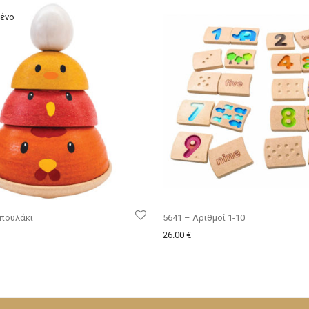
οπουλάκι
5641 – Αριθμοί 1-10
26.00
€