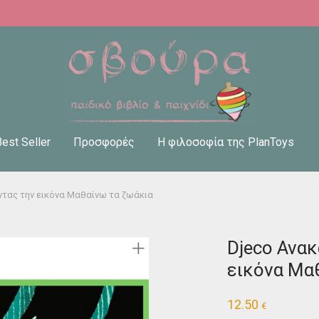
Best Seller
Προσφορές
Η φιλοσοφία της PlanToys
τας την εικόνα Μαθαίνω τα ζωάκια
Djeco Ανα
εικόνα Μα
12.50
€