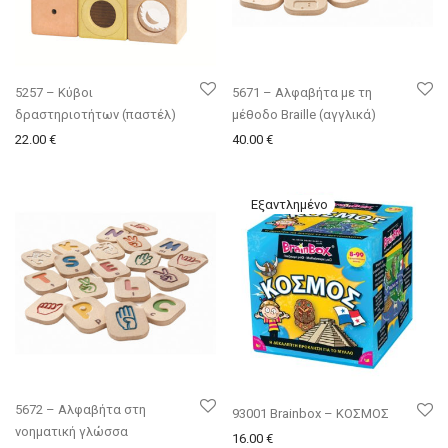
5257 – Κύβοι
5671 – Αλφαβήτα με τη
δραστηριοτήτων (παστέλ)
μέθοδο Braille (αγγλικά)
22.00
€
40.00
€
5672 – Αλφαβήτα στη
93001 Brainbox – ΚΟΣΜΟΣ
νοηματική γλώσσα
16.00
€