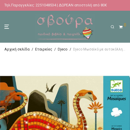
Τηλ.Παραγγελίες: 2251048534 | ΔΩΡΕΑΝ αποστολή από 80€
0
Αρχική σελίδα
/
Εταιρείες
/
Djeco
/
Djeco Μωσαϊκό με αυτοκόλλητα μεταλλικό εφέ Δεινόσαυροι