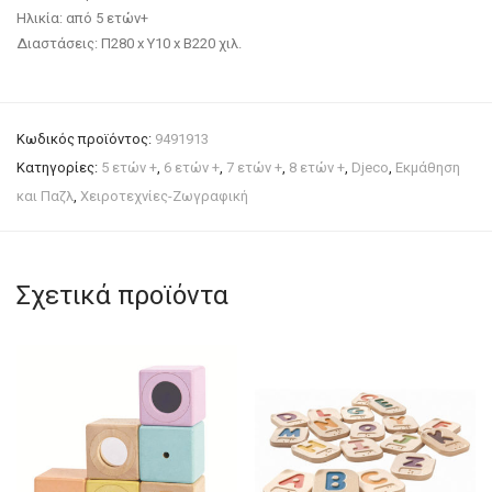
Ηλικία: από 5 ετών+
Διαστάσεις: Π280 x Y10 x Β220 χιλ.
Κωδικός προϊόντος:
9491913
Κατηγορίες:
5 ετών +
,
6 ετών +
,
7 ετών +
,
8 ετών +
,
Djeco
,
Εκμάθηση
και Παζλ
,
Χειροτεχνίες-Ζωγραφική
Σχετικά προϊόντα