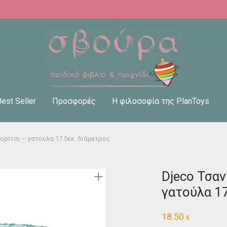
Best Seller
Προσφορές
Η φιλοσοφία της PlanToys
ορίτσι – γατούλα 17.5εκ. διάμετρος
Djeco Τσαν
γατούλα 17
18.50
€