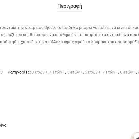
Περιγραφή
ντάκι της εταιρείας Djeco, το παιδί θα μπορεί να παίζει, να κινείται και
τού μαζί του και θα μπορεί να αποθηκεύει τα απαραίτητα αντικείμενα που θ
οποθετηθεί χιαστή στο κατάλληλο ύψος αφού το λουράκι του προσαρμόζεται.
78
Κατηγορίες:
3 ετών +
,
4 ετών +
,
5 ετών +
,
6 ετών +
,
7 ετών +
,
8 ετών +
,