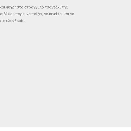
και εύχρηστο στρογγυλό τσαντάκι της
αιδί θα μπορεί να παίζει, να κινείται και να
υτη ελευθερία.