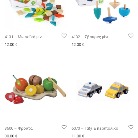
4131 – Μωσαϊκό μίνι
4132 – Σβούρες μίνι
12.00
€
12.00
€
3600 – Φρούτα
6073 – Ταξί & περιπολικό
30.00
€
11.00
€