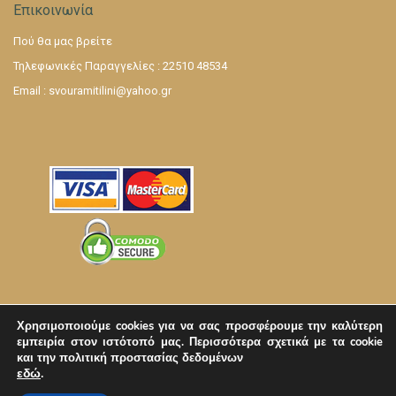
Επικοινωνία
Πού θα μας βρείτε
Τηλεφωνικές Παραγγελίες : 22510 48534
Email :
svouramitilini@yahoo.gr
Χρησιμοποιούμε cookies για να σας προσφέρουμε την καλύτερη
εμπειρία στον ιστότοπό μας.
Περισσότερα σχετικά με τα cookie
και την πολιτική προστασίας δεδομένων
©
2026
Σχεδίαση και Κατασκευή Eshop |
Lemonart
εδώ
.