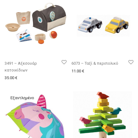
3491 – Αξεσουάρ
6073 – Ταξί & περιπολικό
κατοικίδιων
11.00
€
35.00
€