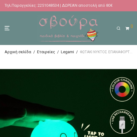
Τηλ.Παραγγελίες: 2251048534 | ΔΩΡΕΑΝ αποστολή από 80€
0
Αρχική σελίδα
/
Εταιρείες
/
Legami
/
ΦΩΤΑΚΙ ΝΥΚΤΟΣ ΕΠΑΝΑΦΟΡΤΙΖΟΜΕΝΟ LEGAMI SOFT DREAMS – RECHARGEABLE NIGHT LIGHT – DINO (ΔΕΙΝΟΣΑΥΡΟΣ)