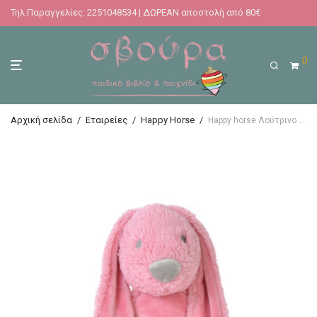
Τηλ.Παραγγελίες: 2251048534 | ΔΩΡΕΑΝ αποστολή από 80€
0
Αρχική σελίδα
/
Εταιρείες
/
Happy Horse
/
Happy horse Λούτρινο 38εκ.- Κουνέλι Richie Deep Pink