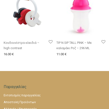
Κουδουνίστρα κλειδιά –
TIP N SIP TALL PINK – Με
high contrast
καλαμάκι Ροζ – 296 ML
16.00
€
11.00
€
Παραγγελίες
Εντοπισμός παραγγελίας
Αποστολή Προϊόντων
Αλλαγές / Επιστροφές