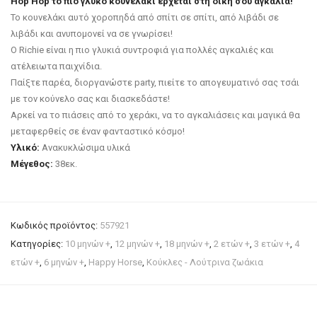
Hop Hop το πιο γλυκό κουνελάκι έρχεται στη δική σου αγκαλιά!
Το κουνελάκι αυτό χοροπηδά από σπίτι σε σπίτι, από λιβάδι σε
λιβάδι και ανυπομονεί να σε γνωρίσει!
Ο Richie είναι η πιο γλυκιά συντροφιά για πολλές αγκαλιές και
ατέλειωτα παιχνίδια.
Παίξτε παρέα, διοργανώστε party, πιείτε το απογευματινό σας τσάι
με τον κούνελο σας και διασκεδάστε!
Αρκεί να το πιάσεις από το χεράκι, να το αγκαλιάσεις και μαγικά θα
μεταφερθείς σε έναν φανταστικό κόσμο!
Υλικό:
Ανακυκλώσιμα υλικά
Μέγεθος:
38εκ.
Κωδικός προϊόντος:
557921
Κατηγορίες:
10 μηνών +
,
12 μηνών +
,
18 μηνών +
,
2 ετών +
,
3 ετών +
,
4
ετών +
,
6 μηνών +
,
Happy Horse
,
Κούκλες - Λούτρινα ζωάκια