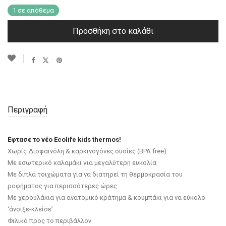
1 σε απόθεμα
Προσθήκη στο καλάθι
Περιγραφή
Εφτασε το νέο Ecolife kids thermos!
Xωρίς Δισφαινόλη & καρκινογόνες ουσίες (ΒPA free)
Με εσωτερικό καλαμάκι για μεγαλύτερη ευκολία
Mε διπλά τοιχώματα για να διατηρεί τη θερμοκρασία του
ροφήματος για περισσότερες ώρες
Με χερουλάκια για ανατομικό κράτημα & κουμπάκι για να εύκολο
‘άνοιξε-κλείσε’
Φιλικό προς το περιβάλλον