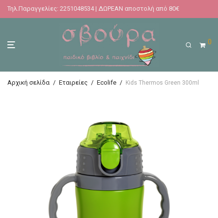
Τηλ.Παραγγελίες: 2251048534 | ΔΩΡΕΑΝ αποστολή από 80€
0
Αρχική σελίδα
/
Εταιρείες
/
Ecolife
/
Kids Thermos Green 300ml