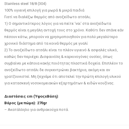
Stainless steel 18/8 (304)
100% υγιεινή επιλογή για μωρά & μικρά παιδιά
Γιατί να διαλέξω θερμός από ανοξείδωτο ατσάλι;
1) O σημαντικότερος λόγος για να πείτε ‘ναι’ στα ανοξείδωτα
θερμός είναι η μεγάλη αντοχή τους στο χρόνο. Καθότι δεν σπάνε εάν
πέσουν κάτω, μπορούν να χρησιμοποιηθούν για πολύ μεγαλύτερο
χρονικό διάστημα από τα κοινά θερμός με γυαλί
2) Το ανοξείδωτο ατσάλι είναι το πλέον υγιεινό & ασφαλές υλικό,
καθώς δεν περιέχει Δισφαινόλη & καρκινογόνες ουσίες, όπως
συμβαίνει με κάποια κακής ποιότητας πλαστικά δοχεία. Επιπλέον το
ανοξείδωτο ατσάλι δε συγκεντρώνει βακτήρια, ακόμη και αν
γρατζουνιστεί. Μη ξεχνάμε ότι αποτελεί την πρώτη επιλογή υλικού
για κατασκευή νοσοκομειακών εξαρτημάτων & ειδών κουζίνας.
Διαστάσεις cm (ΎψοςxΒάση)
:
Βάρος (με πώμα): 270gr
– Ακατάλληλο για ανθρακούχα ποτά.