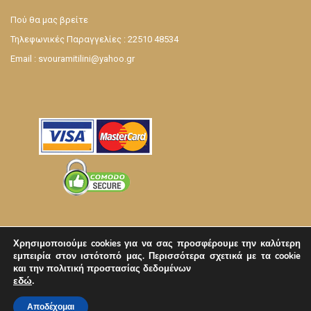
Πού θα μας βρείτε
Τηλεφωνικές Παραγγελίες : 22510 48534
Email :
svouramitilini@yahoo.gr
Χρησιμοποιούμε cookies για να σας προσφέρουμε την καλύτερη
εμπειρία στον ιστότοπό μας.
Περισσότερα σχετικά με τα cookie
και την πολιτική προστασίας δεδομένων
©
2026
Σχεδίαση και Κατασκευή Eshop |
Lemonart
εδώ
.
Αποδέχομαι