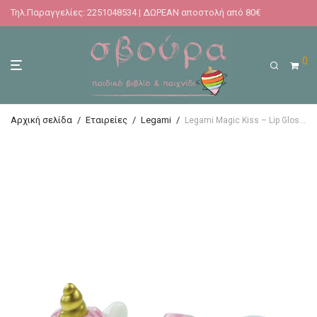
Τηλ.Παραγγελίες: 2251048534 | ΔΩΡΕΑΝ αποστολή από 80€
0
Αρχική σελίδα
/
Εταιρείες
/
Legami
/
Legami Magic Kiss – Lip Gloss χειλιών Unicorn