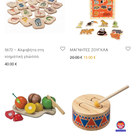
5672 – Αλφαβήτα στη
ΜΑΓΝΗΤΕΣ ΖΟΥΓΚΛΑ
νοηματική γλώσσα
Original price was: 20.00 €.
Η τρέχουσα τιμή είναι:
20.00
€
15.00
€
40.00
€