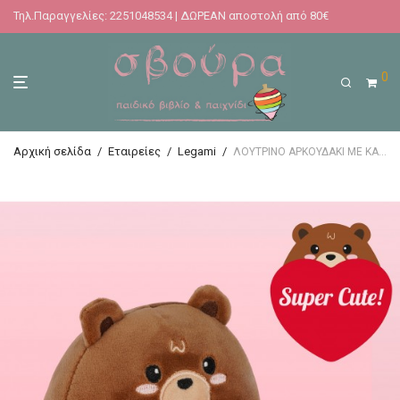
Τηλ.Παραγγελίες: 2251048534 | ΔΩΡΕΑΝ αποστολή από 80€
0
Αρχική σελίδα
/
Εταιρείες
/
Legami
/
ΛΟΥΤΡΙΝΟ ΑΡΚΟΥΔΑΚΙ ΜΕ ΚΑΡΔΙΑ LEGAMI PLUSH TEDDY BEAR WITH HEART – SUPER CUTE