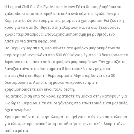
Η Legami Chill Out Gel Eye Mask – Meow Γάτα θα σας βοηθήσει να
χαλαρώσετε και να κοιμηθείτε καλά ενώ κάνετε μεγάλα όνειρα.
Χάρη στη διπλή λειτουργία της, μπορεί να χρησιμοποιηθεί ζεστό ή
κρύο για να σας βοηθήσει στη χαλάρωση και να σας ξεκουράσει
χωρίς περισπασμούς. Επαναχρησιμοποιήσιμη με ρυθμιζόμενο
λάστιχο για άνετη εφαρμογή.
Για θερμική θεραπεία, θερμαίνετε στο φούρνο μικροκυμάτων σε
περιστρεφόμενη πλάκα στα 500-600 W για μέγιστο 10 δευτερόλεπτα.
Αφαιρέστε τη μάσκα από το φούρνο μικροκυμάτων. Εάν χρειάζεται,
ξαναζεσταίνετε σε διαστήματα 5 δευτερολέπτων μέχρι να
επιτευχθεί η επιθυμητή θερμοκρασία. Μην υπερβαίνετε τα 30
δευτερόλεπτα. Αφήστε τη μάσκα να κρυώσει πριν τη
χρησιμοποιήσετε εάν είναι πολύ ζεστή.
Για ανακούφιση από το κρύο, κρατήστε τη μάσκα στην κατάψυξη για
1-2 ώρες. Βεβαιωθείτε ότι οι χάντρες στο εσωτερικό είναι μαλακές,
όχι παγωμένες.
Χρησιμοποιήστε το στην πλευρά του gel για πιο έντονο αποτέλεσμα.
για ελαφρύτερη ανακούφιση τοποθετήστε την απαλή πλευρά πάνω
από τα μάτια.