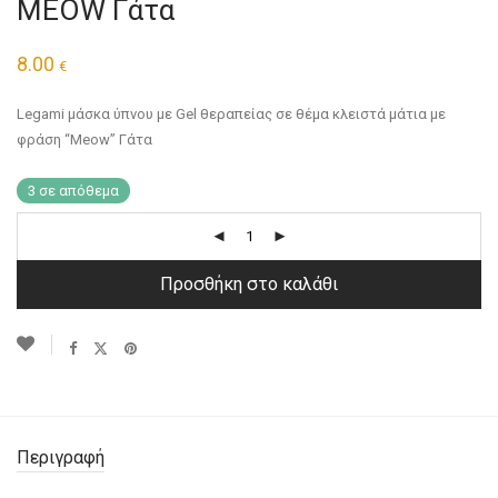
MEOW Γάτα
8.00
€
Legami μάσκα ύπνου με Gel θεραπείας σε θέμα κλειστά μάτια με
φράση “Meow” Γάτα
3 σε απόθεμα
Προσθήκη στο καλάθι
Περιγραφή