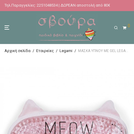
Τηλ.Παραγγελίες: 2251048534 | ΔΩΡΕΑΝ αποστολή από 80€
0
Αρχική σελίδα
/
Εταιρείες
/
Legami
/
ΜΑΣΚΑ ΥΠΝΟΥ ΜΕ GEL LEGAMI CHILL OUT – GEL EYE MASK – MEOW Γάτα