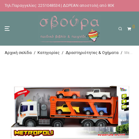
Τηλ.Παραγγελίες: 2251048534 | ΔΩΡΕΑΝ αποστολή από 80€
0
Αρχική σελίδα
/
Κατηγορίες
/
Δραστηριότητες & Οχήματα
/
Μεταφορέας Αυτοκινήτων με Φώτα και Ήχους