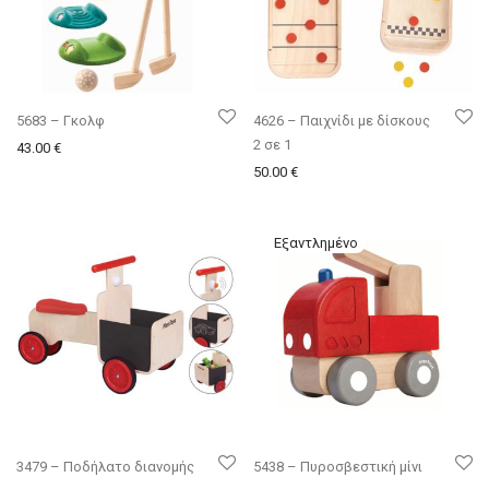
5683 – Γκολφ
4626 – Παιχνίδι με δίσκους
2 σε 1
43.00
€
50.00
€
3479 – Ποδήλατο διανομής
5438 – Πυροσβεστική μίνι