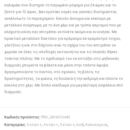
καλαμάκι που διατηρεί το παγωμένο ρόφημα για 24 ώρες και το
ζεστό για 12 ώρες. Δεν κρατάει οσμές και γεύσεις διατηρώντας
αναλλοίωτο το περιεχόμενο. Εύκολο άνοιγμα και κλείσιμο με
μεταλλικό κούμπωμα, με το ένα χέρι και με τρύπα αερισμού που με
ελάχιστη κλίση σας επιτρέπει να πίνετε ακόμα και εν κινήσει. Με
πρακτικό μεταλλικό δακτύλιο για κρέμασμα σε κρεμάστρα τοίχου,
γάντζους ή και στο δάχτυλο ενώ το σχήμα του του επιτρέπει να
χωράει σε όλες τις υποδοχές αυτοκινήτου και τις πλαϊνές θήκες
τσάντας πλάτης. Με το σχεδιασμό του να εστιάζει στις μηδενικές
διαρροές μπορείτε να βάλετε και μέσα στην τσάντα άφοβα.
Χρησιμοποιήστε το παντού, στο σχολείο, τη βόλτα, τις
δραστηριότητες, τα ψώνια, τη δουλειά ή την εκδρομή και πλύντε το
εύκολα στο χέρι. Με διπλό κλείδωμα για μεγαλύτερη ασφάλεια από
διαρροές.
Κωδικός προϊόντος:
PRD_2816513440
Κατηγορίες:
3 ετών +
,
4 ετών +
,
5 ετών +
,
Ion8
,
Καλοκαιρινά
,