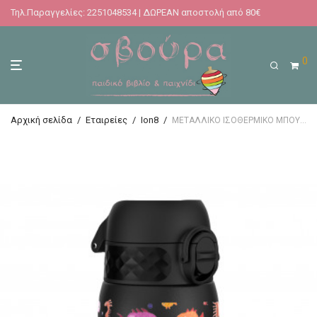
Τηλ.Παραγγελίες: 2251048534 | ΔΩΡΕΑΝ αποστολή από 80€
0
Αρχική σελίδα
/
Εταιρείες
/
Ion8
/
ΜΕΤΑΛΛΙΚΟ ΙΣΟΘΕΡΜΙΚΟ ΜΠΟΥΚΑΛΙ 320ML ΨΑΡΑΚΙΑ ION8