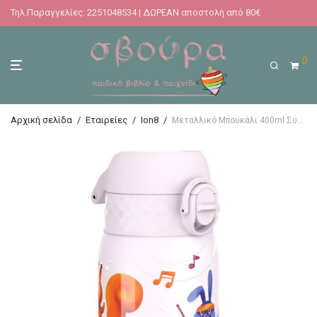
Τηλ.Παραγγελίες: 2251048534 | ΔΩΡΕΑΝ αποστολή από 80€
0
Αρχική σελίδα
/
Εταιρείες
/
Ion8
/
Μεταλλικό Μπουκάλι 400ml Συγκρότημα Ion8