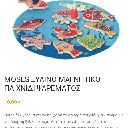
MOSES ΞΥΛΙΝΟ ΜΑΓΝΗΤΙΚΟ
ΠΑΙΧΝΙΔΙ ΨΑΡΕΜΑΤΟΣ
10.00
€
Ποιος δεν ξέρει αυτό το παιχνίδι: το φοβερό παιχνίδι για ψάρεμα. Σε
μια όμορφη ξύλινη εκδοχή. Αυτό το παιχνίδι εκπαιδεύει τον