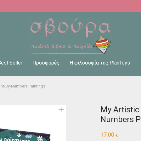
Best Seller
Προσφορές
Η φιλοσοφία της PlanToys
aint-By-Numbers Paintings
My Artistic
Numbers P
17.00
€