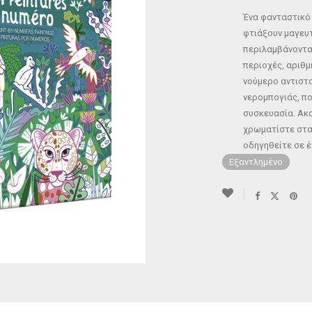
Ένα φανταστικό 
φτιάξουν μαγευτ
περιλαμβάνοντα
περιοχές, αριθμ
νούμερο αντιστο
νερομπογιάς, πο
συσκευασία. Ακο
χρωματίστε σταδ
οδηγηθείτε σε 
Εξαντλημένο