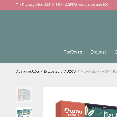
Τηλ.Παραγγελίες: 2251048534 | ΔΩΡΕΑΝ αποστολή από 80€
Προϊόντα
Εταιρίες
Αρχική σελίδα
/
Εταιρείες
/
AUZOU
/
My Artistic Kit – My 4 P