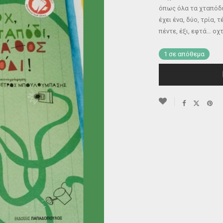
όπως όλα τα χταπόδ
έχει ένα, δύο, τρία, 
πέντε, έξι, εφτά… οχ
1 σε απόθεμα