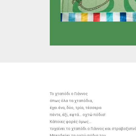
Το χταπόδι ο Γιάννος
όπως όλα τα χταπόδια,
έχει ένα, δύο, τρία, τέσσερα
πέντε, έξι, εφτά… οχτώ πόδια!
Κάποιες φορές όμως…
τυχαίνει το χταπόδι ο Γιάννος και στραβοξυπνά
Μπερδεύει τα οχτώ πόδια του