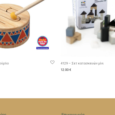
πούρλο
4129 – Σετ κατασκευών μίνι
12.00
€
ίες
Επικοινωνία