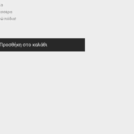
ια
τέσσερα
τώ πόδια!
Προσθήκη στο καλάθι