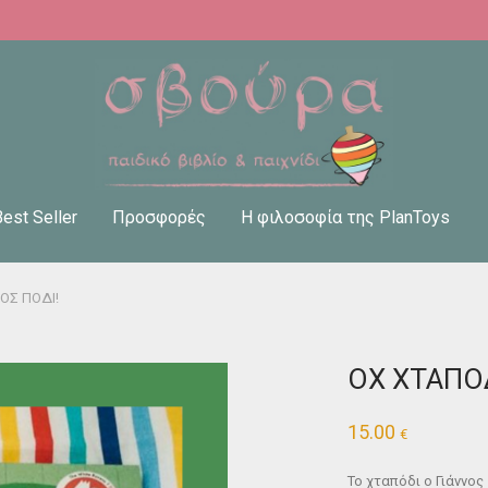
Best Seller
Προσφορές
Η φιλοσοφία της PlanToys
ΟΣ ΠΟΔΙ!
ΟΧ ΧΤΑΠΟ
15.00
€
Το χταπόδι ο Γιάννος