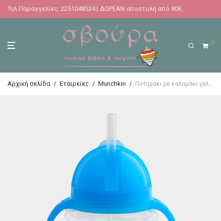
Τηλ.Παραγγελίες: 2251048534 | ΔΩΡΕΑΝ αποστολή από 80€
0
Αρχική σελίδα
/
Εταιρείες
/
Munchkin
/
Ποτηράκι με καλαμάκι γαλάζιο Munchkin Click Lock Tip & Sip Straw Cup