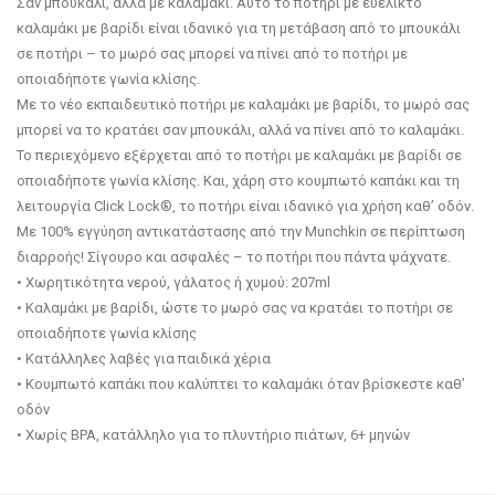
Σαν μπουκάλι, αλλά με καλαμάκι. Αυτό το ποτήρι με ευέλικτο
καλαμάκι με βαρίδι είναι ιδανικό για τη μετάβαση από το μπουκάλι
σε ποτήρι – το μωρό σας μπορεί να πίνει από το ποτήρι με
οποιαδήποτε γωνία κλίσης.
Με το νέο εκπαιδευτικό ποτήρι με καλαμάκι με βαρίδι, το μωρό σας
μπορεί να το κρατάει σαν μπουκάλι, αλλά να πίνει από το καλαμάκι.
Το περιεχόμενο εξέρχεται από το ποτήρι με καλαμάκι με βαρίδι σε
οποιαδήποτε γωνία κλίσης. Και, χάρη στο κουμπωτό καπάκι και τη
λειτουργία Click Lock®, το ποτήρι είναι ιδανικό για χρήση καθ’ οδόν.
Με 100% εγγύηση αντικατάστασης από την Munchkin σε περίπτωση
διαρροής! Σίγουρο και ασφαλές – το ποτήρι που πάντα ψάχνατε.
• Χωρητικότητα νερού, γάλατος ή χυμού: 207ml
• Καλαμάκι με βαρίδι, ώστε το μωρό σας να κρατάει το ποτήρι σε
οποιαδήποτε γωνία κλίσης
• Κατάλληλες λαβές για παιδικά χέρια
• Κουμπωτό καπάκι που καλύπτει το καλαμάκι όταν βρίσκεστε καθ’
οδόν
• Χωρίς BPA, κατάλληλο για το πλυντήριο πιάτων, 6+ μηνών