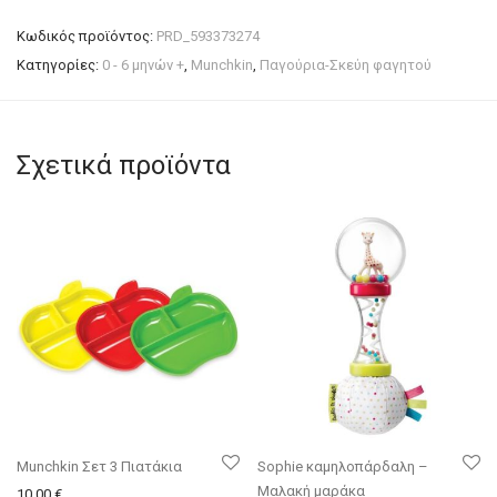
Κωδικός προϊόντος:
PRD_593373274
Κατηγορίες:
0 - 6 μηνών +
,
Munchkin
,
Παγούρια-Σκεύη φαγητού
Σχετικά προϊόντα
Munchkin Σετ 3 Πιατάκια
Sophie καμηλοπάρδαλη –
Μαλακή μαράκα
10.00
€