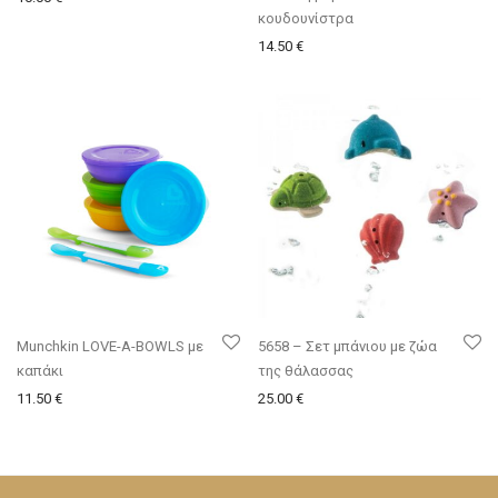
κουδουνίστρα
14.50
€
Munchkin LOVE-A-BOWLS με
5658 – Σετ μπάνιου με ζώα
καπάκι
της θάλασσας
11.50
€
25.00
€