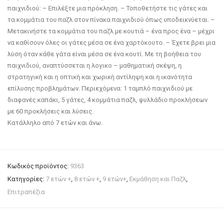
παιχνιδιού: – Επιλέξτε μια πρόκληση. – Τοποθετήστε τις γάτες και
τα κομμάτια του παζλ στον πίνακα παιχνιδιού όπως υποδεικνύεται. –
Μετακινήστε τα κομμάτια του παζλ με κουτιά – ένα προς ένα – μέχρι
να καθίσουν όλες οι γάτες μέσα σε ένα χαρτόκουτο. – Έχετε βρει μια
λύση όταν κάθε γάτα είναι μέσα σε ένα κουτί. Με τη βοήθεια του
παιχνιδιού, αναπτύσσεται η λογικο – μαθηματική σκέψη, η
στρατηγική και η οπτική και χωρική αντίληψη και η ικανότητα
επίλυσης προβλημάτων. Περιεχόμενα: 1 ταμπλό παιχνιδιού με
διαφανές καπάκι, 5 γάτες, 4 κομμάτια παζλ, φυλλάδιο προκλήσεων
με 60 προκλήσεις και λύσεις.
Κατάλληλο από 7 ετών και άνω.
Κωδικός προϊόντος:
9363
Κατηγορίες:
7 ετών +
,
8 ετών +
,
9 ετών+
,
Εκμάθηση και Παζλ
,
Επιτραπέζια