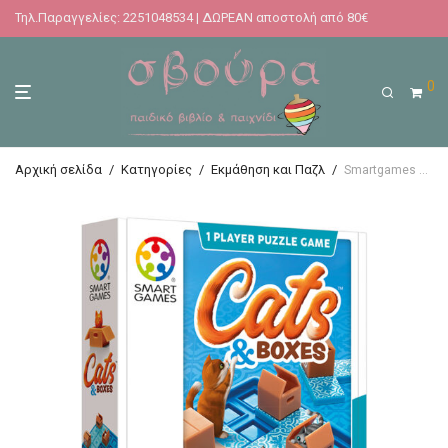
Τηλ.Παραγγελίες: 2251048534 | ΔΩΡΕΑΝ αποστολή από 80€
0
Αρχική σελίδα
/
Κατηγορίες
/
Εκμάθηση και Παζλ
/
Smartgames επιτραπέζιο Γατάκια – Cats & Boxes