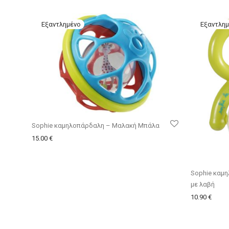
Sophie καμηλοπάρδαλη – Μαλακή Μπάλα
15.00
€
Sophie καμ
με λαβή
10.90
€