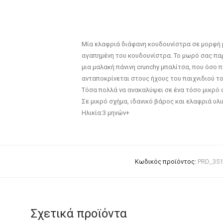
Μία ελαφριά διάφανη κουδουνίστρα σε μορφή μ
αγαπημένη του κουδουνίστρα. Το μωρό σας παρ
μια μαλακή πάνινη crunchy μπαλίτσα, που όσο 
ανταποκρίνεται στους ήχους του παιχνιδιού το
Τόσα πολλά να ανακαλύψει σε ένα τόσο μικρό 
Σε μικρό σχήμα, ιδανικό βάρος και ελαφριά υλ
Ηλικία:3 μηνών+
Κωδικός προϊόντος:
PRD_351
Σχετικά προϊόντα