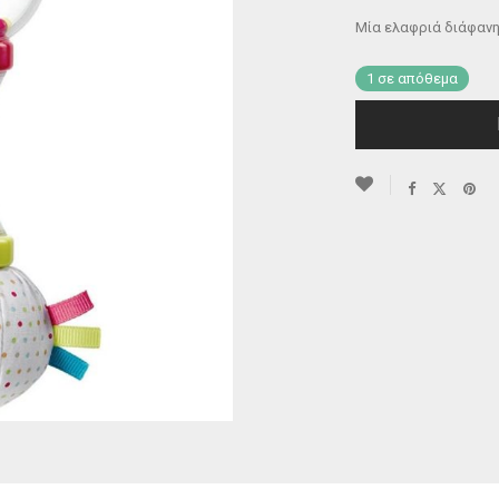
Μία ελαφριά διάφανη
1 σε απόθεμα