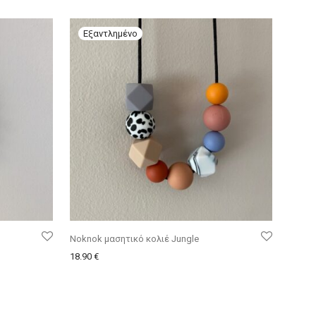
Noknok μασητικό κολιέ Jungle
18.90
€