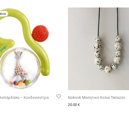
ηλοπάρδαλη – Κουδουνίστρα
Noknok Μασητικό Κολιέ Terrazzo
20.00
€