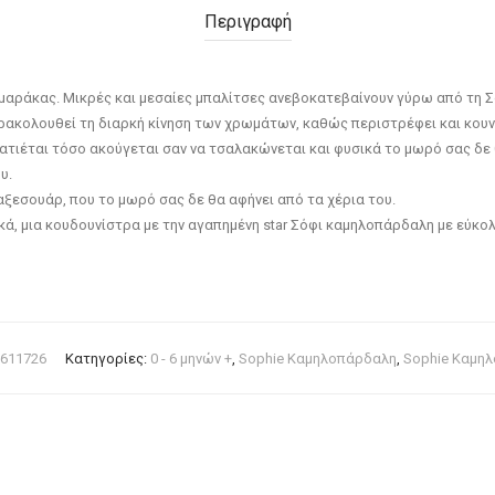
Περιγραφή
αράκας. Μικρές και μεσαίες μπαλίτσες ανεβοκατεβαίνουν γύρω από τη Σό
ακολουθεί τη διαρκή κίνηση των χρωμάτων, καθώς περιστρέφει και κουνά
πατιέται τόσο ακούγεται σαν να τσαλακώνεται και φυσικά το μωρό σας δε 
υ.
αξεσουάρ, που το μωρό σας δε θα αφήνει από τα χέρια του.
ικά, μια κουδουνίστρα με την αγαπημένη star Σόφι καμηλοπάρδαλη με εύκολ
611726
Κατηγορίες:
0 - 6 μηνών +
,
Sophie Καμηλοπάρδαλη
,
Sophie Καμη