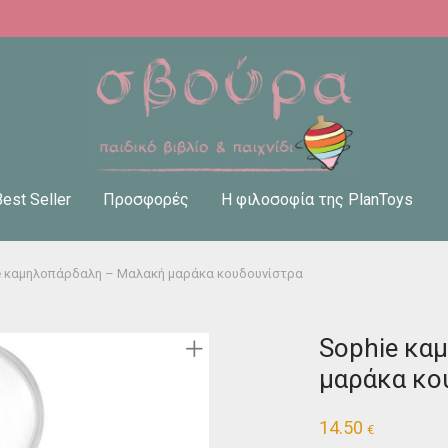
Best Seller
Προσφορές
Η φιλοσοφία της PlanToys
e καμηλοπάρδαλη – Μαλακή μαράκα κουδουνίστρα
Sophie κα
μαράκα κο
14.50
€