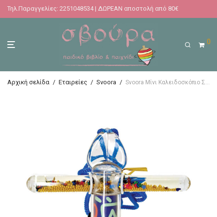
Τηλ.Παραγγελίες: 2251048534 | ΔΩΡΕΑΝ αποστολή από 80€
0
Αρχική σελίδα
/
Εταιρείες
/
Svoora
/
Svoora Μίνι Καλειδοσκόπιο Στήλης 10 cm Πολύχρωμο