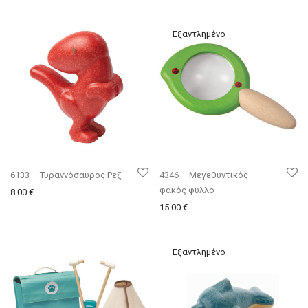
6133 – Τυραννόσαυρος Ρεξ
4346 – Μεγεθυντικός
φακός φύλλο
8.00
€
15.00
€