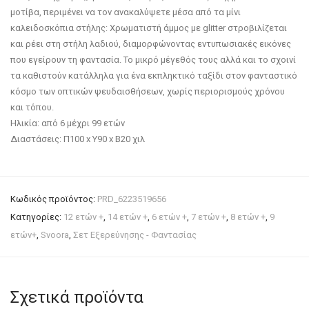
μοτίβα, περιμένει να τον ανακαλύψετε μέσα από τα μίνι
καλειδοσκόπια στήλης: Χρωματιστή άμμος με glitter στροβιλίζεται
και ρέει στη στήλη λαδιού, διαμορφώνοντας εντυπωσιακές εικόνες
που εγείρουν τη φαντασία. Το μικρό μέγεθός τους αλλά και το σχοινί
τα καθιστούν κατάλληλα για ένα εκπληκτικό ταξίδι στον φανταστικό
κόσμο των οπτικών ψευδαισθήσεων, χωρίς περιορισμούς χρόνου
και τόπου.
Ηλικία: από 6 μέχρι 99 ετών
Διαστάσεις: Π100 x Y90 x Β20 χιλ
Κωδικός προϊόντος:
PRD_6223519656
Κατηγορίες:
12 ετών +
,
14 ετών +
,
6 ετών +
,
7 ετών +
,
8 ετών +
,
9
ετών+
,
Svoora
,
Σετ Εξερεύνησης - Φαντασίας
Σχετικά προϊόντα