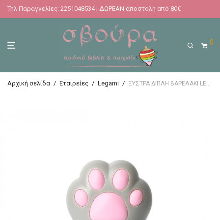
Τηλ.Παραγγελίες: 2251048534 | ΔΩΡΕΑΝ αποστολή από 80€
0
Αρχική σελίδα
/
Εταιρείες
/
Legami
/
ΞΥΣΤΡΑ ΔΙΠΛΗ ΒΑΡΕΛΑΚΙ LEGAMI MEOW PENCIL SHARPENER – ΠΟΔΙ ΓΑΤΑΣ