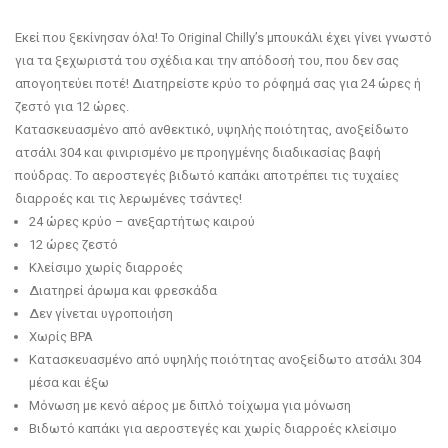
Εκεί που ξεκίνησαν όλα! Το Original Chilly’s μπουκάλι έχει γίνει γνωστό
για τα ξεχωριστά του σχέδια και την απόδοσή του, που δεν σας
απογοητεύει ποτέ! Διατηρείστε κρύο το ρόφημά σας για 24 ώρες ή
ζεστό για 12 ώρες.
Κατασκευασμένο από ανθεκτικό, υψηλής ποιότητας, ανοξείδωτο
ατσάλι 304 και φινιρισμένο με προηγμένης διαδικασίας βαφή
πούδρας. Το αεροστεγές βιδωτό καπάκι αποτρέπει τις τυχαίες
διαρροές και τις λερωμένες τσάντες!
24 ώρες κρύο – ανεξαρτήτως καιρού
12 ώρες ζεστό
Κλείσιμο χωρίς διαρροές
Διατηρεί άρωμα και φρεσκάδα
Δεν γίνεται υγροποιήση
Χωρίς BPA
Κατασκευασμένο από υψηλής ποιότητας ανοξείδωτο ατσάλι 304
μέσα και έξω
Μόνωση με κενό αέρος με διπλό τοίχωμα για μόνωση
Βιδωτό καπάκι για αεροστεγές και χωρίς διαρροές κλείσιμο