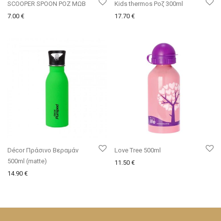
SCOOPER SPOON ΡΟΖ ΜΩΒ
Kids thermos Ροζ 300ml
7.00
€
17.70
€
Décor Πράσινο Βεραμάν
Love Tree 500ml
500ml (matte)
11.50
€
14.90
€