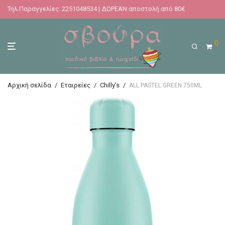
Τηλ.Παραγγελίες: 2251048534 | ΔΩΡΕΑΝ αποστολή από 80€
0
Αρχική σελίδα
/
Εταιρείες
/
Chilly's
/
ALL PASTEL GREEN 750ML