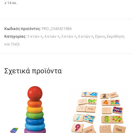
x 14 εκ.
Κωδικός προϊόντος:
PRD_2543421984
Κατηγορίες:
3 ετών +
,
4 ετών +
,
5 ετών +
,
6 ετών +
,
Djeco
,
Εκμάθηση
και Παζλ
Σχετικά προϊόντα