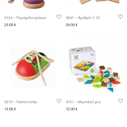
5124 – Πυραμίδα κρίκων
5641 – Αριθμοί 1-10
25.00
€
26.00
€
5319 – Παπουτσάκι
4131 – Μωσαϊκό μίνι
13.00
€
12.00
€