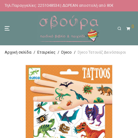
Τηλ.Παραγγελίες: 2251048534 | ΔΩΡΕΑΝ αποστολή από 80€
0
Αρχική σελίδα
/
Εταιρείες
/
Djeco
/
Djeco Τατουάζ Δεινόσαυροι