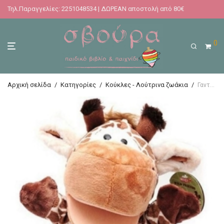
Τηλ.Παραγγελίες: 2251048534 | ΔΩΡΕΑΝ αποστολή από 80€
0
Αρχική σελίδα
/
Κατηγορίες
/
Κούκλες - Λούτρινα ζωάκια
/
Γαντόκουκλα Καμηλοπάρδαλη