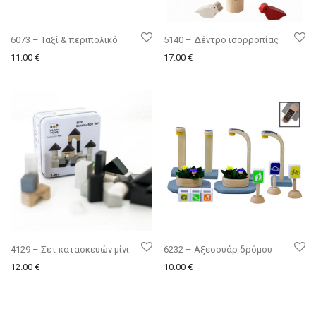
6073 – Ταξί & περιπολικό
5140 – Δέντρο ισορροπίας
11.00
€
17.00
€
4129 – Σετ κατασκευών μίνι
6232 – Αξεσουάρ δρόμου
12.00
€
10.00
€