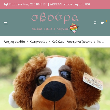
Τηλ.Παραγγελίες: 2251048534 | ΔΩΡΕΑΝ αποστολή από 80€
0
Αρχική σελίδα
/
Κατηγορίες
/
Κούκλες - Λούτρινα ζωάκια
/
Γαντόκουκλα Σκύλος