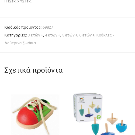
Π12εκ. x Y21εκ.
Κωδικός προϊόντος:
69827
Κατηγορίες:
3 ετών +
,
4 ετών +
,
5 ετών +
,
6 ετών +
,
Κούκλες -
Λούτρινα ζωάκια
Σχετικά προϊόντα