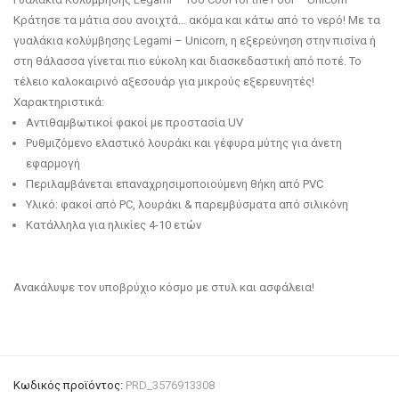
Κράτησε τα μάτια σου ανοιχτά… ακόμα και κάτω από το νερό! Με τα
γυαλάκια κολύμβησης Legami – Unicorn, η εξερεύνηση στην πισίνα ή
στη θάλασσα γίνεται πιο εύκολη και διασκεδαστική από ποτέ. Το
τέλειο καλοκαιρινό αξεσουάρ για μικρούς εξερευνητές!
Χαρακτηριστικά:
Αντιθαμβωτικοί φακοί με προστασία UV
Ρυθμιζόμενο ελαστικό λουράκι και γέφυρα μύτης για άνετη
εφαρμογή
Περιλαμβάνεται επαναχρησιμοποιούμενη θήκη από PVC
Υλικό: φακοί από PC, λουράκι & παρεμβύσματα από σιλικόνη
Κατάλληλα για ηλικίες 4-10 ετών
Ανακάλυψε τον υποβρύχιο κόσμο με στυλ και ασφάλεια!
Κωδικός προϊόντος:
PRD_3576913308