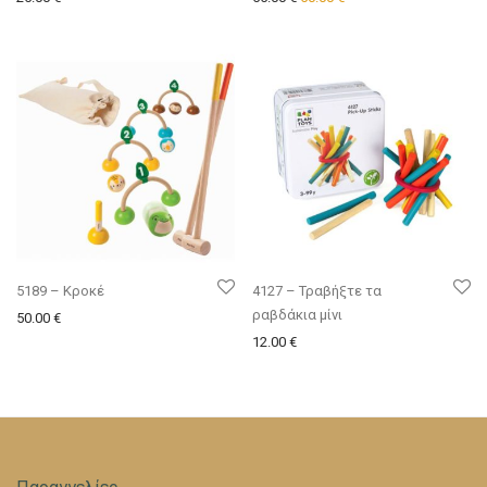
5189 – Κροκέ
4127 – Τραβήξτε τα
ραβδάκια μίνι
50.00
€
12.00
€