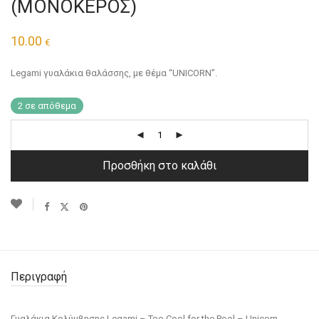
(ΜΟΝΟΚΕΡΟΣ)
10.00
€
Legami γυαλάκια θαλάσσης, με θέμα “UNICORN”.
2 σε απόθεμα
Προσθήκη στο καλάθι
Περιγραφή
Γυαλάκια Κολύμβησης Legami – Too Cool for the Pool – Unicorn