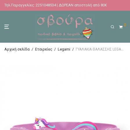
Τηλ.Παραγγελίες: 2251048534 | ΔΩΡΕΑΝ αποστολή από 80€
0
Αρχική σελίδα
/
Εταιρείες
/
Legami
/
ΓΥΑΛΑΚΙΑ ΘΑΛΑΣΣΗΣ LEGAMI SWIMMING GOGGLES- UNICORN (ΜΟΝΟΚΕΡΟΣ)