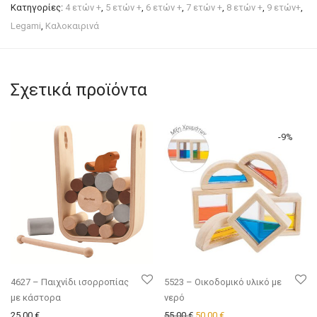
Κατηγορίες:
4 ετών +
,
5 ετών +
,
6 ετών +
,
7 ετών +
,
8 ετών +
,
9 ετών+
,
Legami
,
Καλοκαιρινά
Σχετικά προϊόντα
-
9
%
4627 – Παιχνίδι ισορροπίας
5523 – Οικοδομικό υλικό με
με κάστορα
νερό
Original price was: 55.00 €.
Η τρέχουσα τιμή είναι:
25.00
€
55.00
€
50.00
€