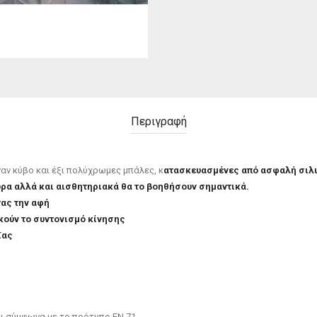
Περιγραφή
αν κύβο και έξι πολύχρωμες μπάλες, κ
ατασκευασμένες από ασφαλή σιλι
ρα αλλά και αισθητηριακά θα το βοηθήσουν σημαντικά.
τας την αφή
κούν το συντονισμό κίνησης
ΐας
και σύμφωνα με το πρότυπο EN 71.