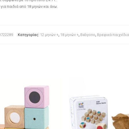
ό για παιδιά από 18 μηνών και άνω.
3722289
Κατηγορίες:
12 μηνών +
,
18 μηνών +
,
Babyono
,
Βρεφικά παιχνίδια