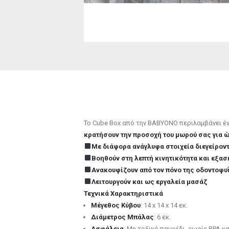
Το Cube Box από την BABYONO περιλαμβάνει έν
κρατήσουν την προσοχή του μωρού σας για ώ
Με διάφορα ανάγλυφα στοιχεία διεγείρον
Βοηθούν στη λεπτή κινητικότητα και εξασ
Ανακουφίζουν από τον πόνο της οδοντοφυ
Λειτουργούν και ως εργαλεία μασάζ
Τεχνικά Χαρακτηριστικά
Μέγεθος Κύβου
: 14 x 14 x 14 εκ.
Διάμετρος Μπάλας
: 6 εκ.
Ασφάλεια
: Μη τοξικό παιχνίδι, χωρίς BPA 