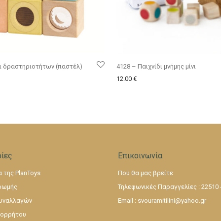
ι δραστηριοτήτων (παστέλ)
4128 – Παιχνίδι μνήμης μίνι
12.00
€
ίες
Επικοινωνία
 της PlanToys
Πού θα μας βρείτε
ρωμής
Τηλεφωνικές Παραγγελίες : 22510
υναλλαγών
Email :
svouramitilini@yahoo.gr
πορρήτου