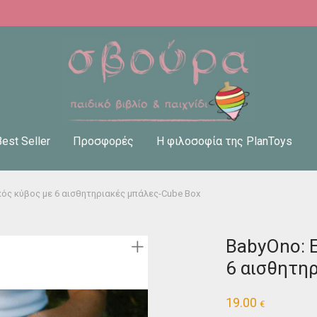
Best Seller
Προσφορές
Η φιλοσοφία της PlanToys
κός κύβος με 6 αισθητηριακές μπάλες-Cube Box
BabyOno: 
6 αισθητη
19.00
€